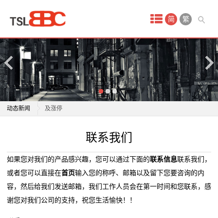
首
简
繁
页
产
品
中
涨停雷达：家具装备+机器人+海外渠道扩张 弘亚数控触
动态新闻
及涨停
心
源头制造如何重塑家具消费：南浔产业带的价值链革新
涨停雷达：家具装备+机器人+海外渠道扩张 弘亚数控触
联系我们
上
蠡口网红家具推荐：香港阿密达家居
及涨停
买中高端家具去哪里？避开选购误区，认准罗浮宫家居
源头制造如何重塑家具消费：南浔产业带的价值链革新
下
如果您对我们的产品感兴趣，您可以通过下面的
联系信息
联系我们，
香港留学全面升温，海量数据印证家办赛道强势爆发
蠡口网红家具推荐：香港阿密达家居
或者您可以直接在
首页
输入您的称呼、邮箱以及留下您要咨询的内
床
山东农业大学2026年学生宿舍配套家具采购项目公开招
买中高端家具去哪里？避开选购误区，认准罗浮宫家居
容，然后给我们发送邮箱，我们工作人员会在第一时间和您联系，感
标招标公告
香港留学全面升温，海量数据印证家办赛道强势爆发
床
谢您对我们公司的支持，祝您生活愉快！！
民进党当局据称将大规模放宽 174 项美国农产品的农药
山东农业大学2026年学生宿舍配套家具采购项目公开招