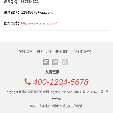
垫
联系Q Q：987654321
残留标准，其中包括被美
标招标公告
新
让新规范落地更具温度更富效率
民进党当局据称将大规模放宽 174 项美国农产品的农药
联系邮箱：12345678@qq.com
金立创始人刘立荣消失8年后最新动向：被曝在印尼卖
残留标准，其中包括被美
闻
官方网站：
http://www.tsrzqy.com/
家具，海尔、宁德时代、小
让新规范落地更具温度更富效率
动
设计赋能“大零号湾”，全国百校师生参与“古美杯”城市家
金立创始人刘立荣消失8年后最新动向：被曝在印尼卖
具设计大赛
家具，海尔、宁德时代、小
态
设计赋能“大零号湾”，全国百校师生参与“古美杯”城市家
在线留言
联系我们
关于我们
我们的服务
公
具设计大赛
司
友情链接：
动
400-1234-5678
态
Copyright
利博公司注册开户电话
Rights Reserved. 冀ICP备1234567-9号 . 统
行
计代码
网站开发/移植：
利博公司注册开户电话
.
业